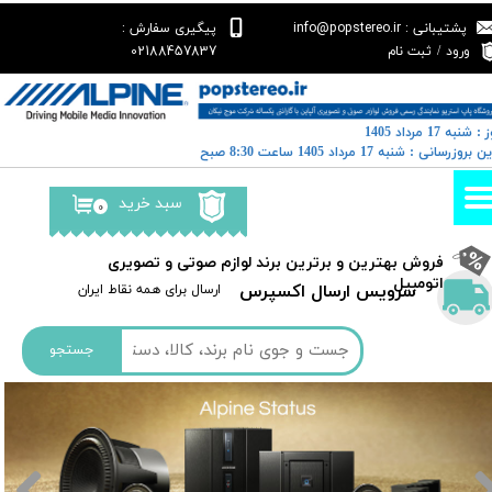
پشتیبانی : info@popstereo.ir
پیگیری سفارش :
حساب کاربری من
02188457837
ورود
/
ثبت نام
تغییر گذر واژه
: شنبه 17 مرداد 1405
سفارشات
رین بروزرسانی : شنبه 17 مرداد 1405 ساعت 8:30 صبح
خروج از حساب کاربری
سبد خرید
۰
​فروش بهترین و برترین برند لوازم صوتی و تصویری
اتومبیل​​​​​​​
سرویس ارسال اکسپرس
​​ارسال برای همه نقاط ایران
جستجو