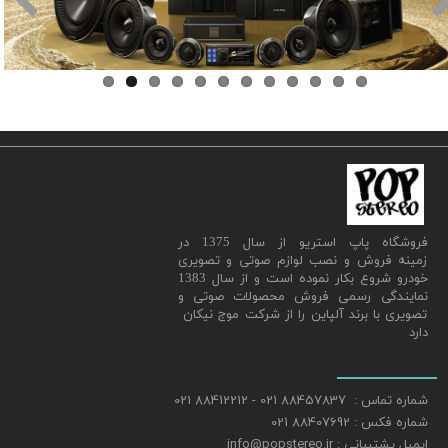
​فروشگاه پاپ استریو از سال 1375 در
زمینه فروش و نصب لوازم صوتی و تصویری
خودرو شروع بکار نموده است و از سال 1383
نمایندگی رسمی فروش محصولات صوتی و
تصویری با برند آلپاین را از شرکت موج نیکان
دارد
شماره تماس : 88457837 021 - 88412212 021
شماره فکس : 88407692 021
ایمیل پشتیبانی : info@popstereo.ir