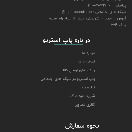
پیامک : 300070797262
شبکه های اجتماعی : alpinecarstereo@
​​​​​​​آدرس : خیابان شریعتی بلاتر از سه راه معلم
پلاک 664
​​​​​​​ در باره پاپ استریو
درباره ما
تماس با ما
روش های ارسال کالا
پاپ استریو در شبکه های اجتماعی
تبلیغات
شرایط عودت کالا
گالری تصاویر
نحوه سفارش