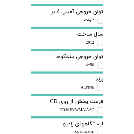
توان خروجی آمپلی فایر
2 ولت
سال ساخت
2012
توان خروجی بلندگوها
50*4
برند
ALPINE
فرمت پخش از روی CD
CD/MP3/WMA/AAC
ایستگاههای رادیو
FM/18-AM/6