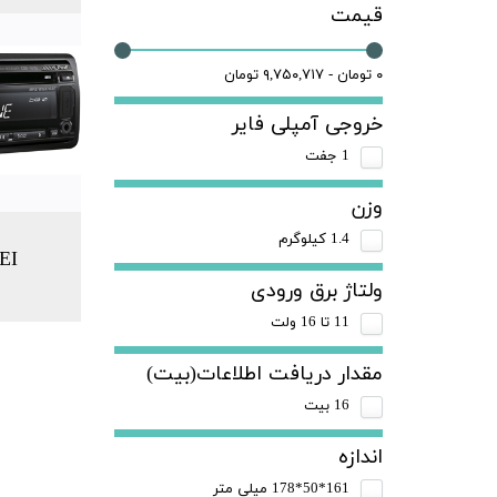
قیمت
۰ تومان - ۹,۷۵۰,۷۱۷ تومان
خروجی آمپلی فایر
1 جفت
وزن
1.4 کیلوگرم
EI
ولتاژ برق ورودی
11 تا 16 ولت
مقدار دریافت اطلاعات(بیت)
16 بیت
اندازه
161*50*178 میلی متر