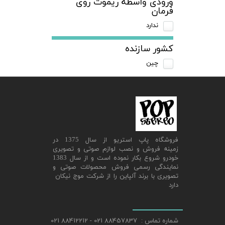
ورودی واسطه ریموت روی
فرمان
ندارد
کشور سازنده
چین
​فروشگاه پاپ استریو از سال 1375 در
زمینه فروش و نصب لوازم صوتی و تصویری
خودرو شروع بکار نموده است و از سال 1383
نمایندگی رسمی فروش محصولات صوتی و
تصویری با برند آلپاین را از شرکت موج نیکان
دارد
شماره تماس : 88457837 021 - 88412212 021