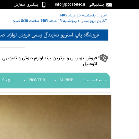
پشتیبانی : info@popstereo.ir
پیگیری سفارش :
02188457837
​​امروز : پنجشنبه 15 مرداد 1405
​​​​​​​آخرین بروزرسانی : پنجشنبه 15 مرداد 1405 ساعت 8:30 صبح
​فروش بهترین و برترین برند لوازم صوتی و تصویری
اتومبیل​​​​​​​
صفحه نخست
ALPINE
PIONEER
موج نیکا