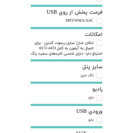
فرمت پخش از روی USB
MP3/WMA/AAC
امکانات
امکان شارژ مبایل-ریموت کنترل - برای
اتصال به آیفون به کابل KCU-445I
احتیاج دارد- دارای شاسی کلیدهای سفید رنگ
سایز پنل
تک دین
رادیو
دارد
ورودی USB
دارد