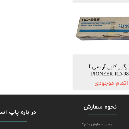
زگیر کابل آر سی آ
PIONEER RD-98
اتمام موجودی
نحوه سفارش
​​​​​​​ در باره پاپ 
چطور سفارش بدم؟