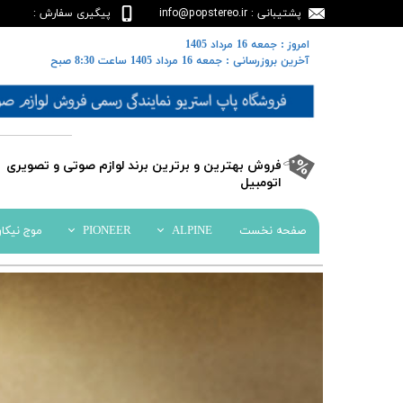
پشتیبانی : info@popstereo.ir
پیگیری سفارش :
02188457837
​​امروز : جمعه 16 مرداد 1405
​​​​​​​آخرین بروزرسانی : جمعه 16 مرداد 1405 ساعت 8:30 صبح
​فروش بهترین و برترین برند لوازم صوتی و تصویری
اتومبیل​​​​​​​
صفحه نخست
ALPINE
PIONEER
موج نیکا