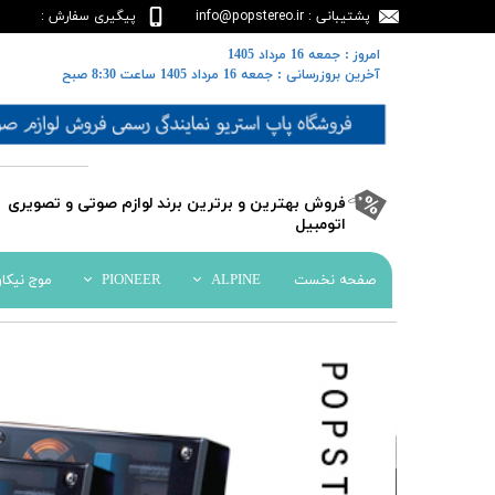
پشتیبانی : info@popstereo.ir
پیگیری سفارش :
02188457837
​​امروز : جمعه 16 مرداد 1405
​​​​​​​آخرین بروزرسانی : جمعه 16 مرداد 1405 ساعت 8:30 صبح
​فروش بهترین و برترین برند لوازم صوتی و تصویری
اتومبیل​​​​​​​
صفحه نخست
ALPINE
PIONEER
موج نیکا