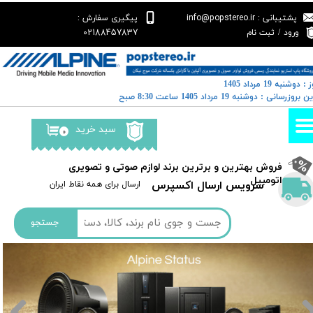
پشتیبانی : info@popstereo.ir
پیگیری سفارش :
حساب کاربری من
02188457837
ورود
/
ثبت نام
تغییر گذر واژه
: دوشنبه 19 مرداد 1405
سفارشات
خرین بروزرسانی : دوشنبه 19 مرداد 1405 ساعت 8:30 صبح
خروج از حساب کاربری
سبد خرید
۰
​فروش بهترین و برترین برند لوازم صوتی و تصویری
اتومبیل​​​​​​​
سرویس ارسال اکسپرس
​​ارسال برای همه نقاط ایران
جستجو