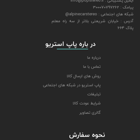
ایمیل پشتیبانی : info@popstereo.ir
پیامک : 300070797262
شبکه های اجتماعی : alpinecarstereo@
​​​​​​​آدرس : خیابان شریعتی بلاتر از سه راه معلم
پلاک 664
​​​​​​​ در باره پاپ استریو
درباره ما
تماس با ما
روش های ارسال کالا
پاپ استریو در شبکه های اجتماعی
تبلیغات
شرایط عودت کالا
گالری تصاویر
نحوه سفارش