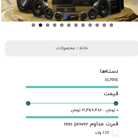
خانه | محصولات
دسته‌ها
ALPINE
قیمت
۰ تومان - ۷۱,۳۵۷,۴۸۶ تومان
قدرت مداوم rms power
120 وات