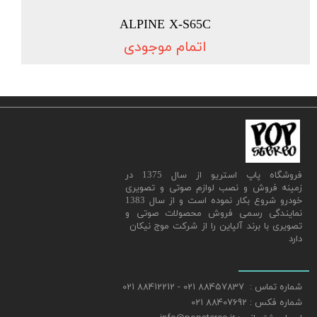
ALPINE X-S65C
اتمام موجودی
​فروشگاه پاپ استریو از سال 1375 در
زمینه فروش و نصب لوازم صوتی و تصویری
خودرو شروع بکار نموده است و از سال 1383
نمایندگی رسمی فروش محصولات صوتی و
تصویری با برند آلپاین را از شرکت موج نیکان
دارد
شماره تماس : 88457837 021 - 88412212 021
شماره فکس : 88407692 021