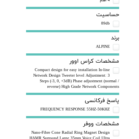
4 اهم
حساسیت
89db
برند
ALPINE
مشخصات کراس اوور
Compact design for easy installation In-line
Network Design Tweeter level Adjustment: 3
Steps (-3, 0, +3dB) Phase adjustment (normal /
reverse) High Grade Network Components
پاسخ فرکانسی
FREQUENCY RESPONSE 55HZ-50KHZ
مشخصات ووفر
Nano-Fibre Cone Radial Ring Magnet Design
HAMR Surround Large 35mm Voice Coil Ultra