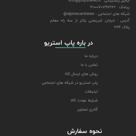
ایمیل پشتیبانی : info@popstereo.ir
پیامک : 300070797262
شبکه های اجتماعی : alpinecarstereo@
​​​​​​​آدرس : خیابان شریعتی بلاتر از سه راه معلم
پلاک 664
​​​​​​​ در باره پاپ استریو
درباره ما
تماس با ما
روش های ارسال کالا
پاپ استریو در شبکه های اجتماعی
تبلیغات
شرایط عودت کالا
گالری تصاویر
نحوه سفارش