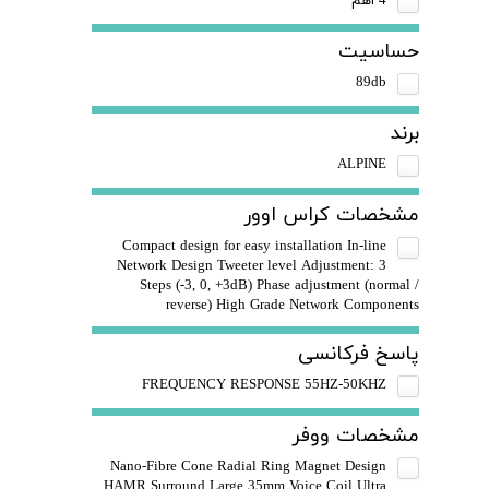
4 اهم
حساسیت
89db
برند
ALPINE
مشخصات کراس اوور
Compact design for easy installation In-line
Network Design Tweeter level Adjustment: 3
Steps (-3, 0, +3dB) Phase adjustment (normal /
reverse) High Grade Network Components
پاسخ فرکانسی
FREQUENCY RESPONSE 55HZ-50KHZ
مشخصات ووفر
Nano-Fibre Cone Radial Ring Magnet Design
HAMR Surround Large 35mm Voice Coil Ultra