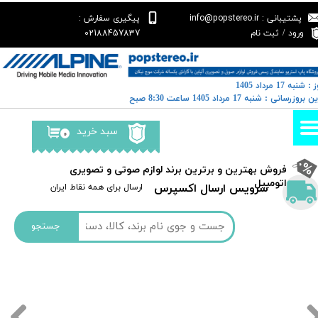
پشتیبانی : info@popstereo.ir
پیگیری سفارش :
حساب کاربری من
02188457837
ورود
/
ثبت نام
تغییر گذر واژه
: شنبه 17 مرداد 1405
سفارشات
رین بروزرسانی : شنبه 17 مرداد 1405 ساعت 8:30 صبح
خروج از حساب کاربری
سبد خرید
۰
​فروش بهترین و برترین برند لوازم صوتی و تصویری
اتومبیل​​​​​​​
سرویس ارسال اکسپرس
​​ارسال برای همه نقاط ایران
جستجو