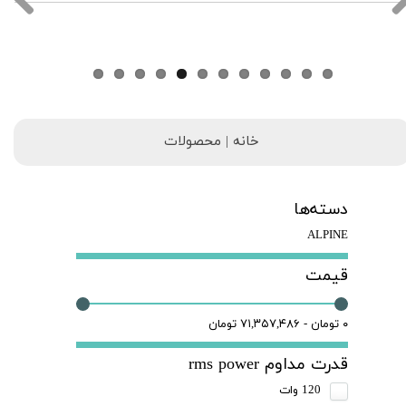
خانه | محصولات
دسته‌ها
ALPINE
قیمت
۰ تومان - ۷۱,۳۵۷,۴۸۶ تومان
قدرت مداوم rms power
120 وات