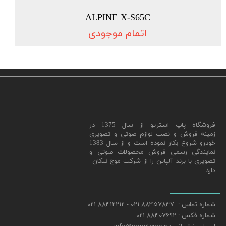
ALPINE X-S65C
اتمام موجودی
​فروشگاه پاپ استریو از سال 1375 در
زمینه فروش و نصب لوازم صوتی و تصویری
خودرو شروع بکار نموده است و از سال 1383
نمایندگی رسمی فروش محصولات صوتی و
تصویری با برند آلپاین را از شرکت موج نیکان
دارد
شماره تماس : 88457837 021 - 88412212 021
شماره فکس : 88407692 021