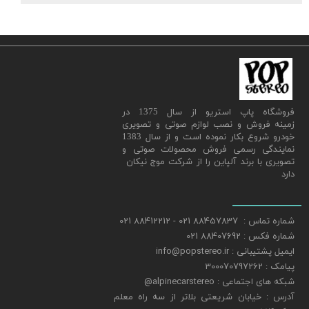
​فروشگاه پاپ استریو از سال 1375 در
زمینه فروش و نصب لوازم صوتی و تصویری
خودرو شروع بکار نموده است و از سال 1383
نمایندگی رسمی فروش محصولات صوتی و
تصویری با برند آلپاین را از شرکت موج نیکان
دارد
شماره تماس : 88457837 021 - 88412212 021
شماره فکس : 88407692 021
ایمیل پشتیبانی : info@popstereo.ir
پیامک : 300070797262
شبکه های اجتماعی : alpinecarstereo@
​​​​​​​آدرس : خیابان شریعتی بلاتر از سه راه معلم