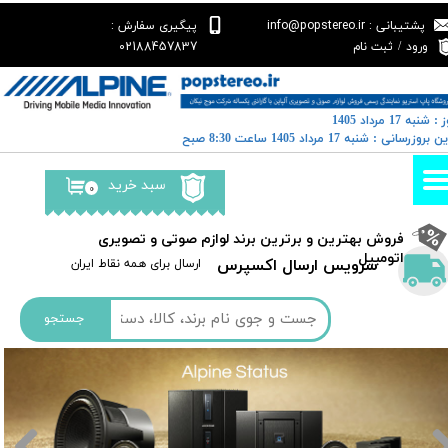
پشتیبانی : info@popstereo.ir
پیگیری سفارش :
حساب کاربری من
02188457837
ورود
/
ثبت نام
تغییر گذر واژه
: شنبه 17 مرداد 1405
سفارشات
رین بروزرسانی : شنبه 17 مرداد 1405 ساعت 8:30 صبح
خروج از حساب کاربری
سبد خرید
۰
​فروش بهترین و برترین برند لوازم صوتی و تصویری
اتومبیل​​​​​​​
سرویس ارسال اکسپرس
​​ارسال برای همه نقاط ایران
جستجو