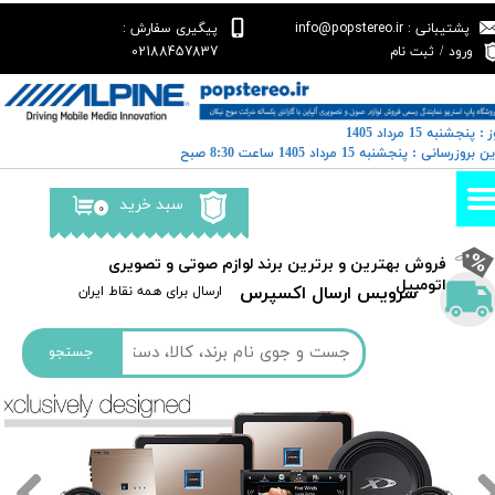
پشتیبانی : info@popstereo.ir
پیگیری سفارش :
حساب کاربری من
02188457837
ورود
/
ثبت نام
تغییر گذر واژه
 : پنجشنبه 15 مرداد 1405
سفارشات
خرین بروزرسانی : پنجشنبه 15 مرداد 1405 ساعت 8:30 صبح
خروج از حساب کاربری
سبد خرید
۰
​فروش بهترین و برترین برند لوازم صوتی و تصویری
اتومبیل​​​​​​​
سرویس ارسال اکسپرس
​​ارسال برای همه نقاط ایران
جستجو