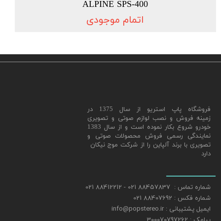
ALPINE SPS-400
اتمام موجودی
​فروشگاه پاپ استریو از سال 1375 در
زمینه فروش و نصب لوازم صوتی و تصویری
خودرو شروع بکار نموده است و از سال 1383
نمایندگی رسمی فروش محصولات صوتی و
تصویری با برند آلپاین را از شرکت موج نیکان
دارد
شماره تماس : 88457837 021 - 88412212 021
شماره فکس : 88407692 021
ایمیل پشتیبانی : info@popstereo.ir
پیامک : 300070797262