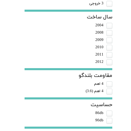
3 خروجی
سال ساخت
2004
2008
2009
2010
2011
2012
مقاومت بلندگو
4 اهم
4 اهم (3.6)
حساسیت
86db
90db