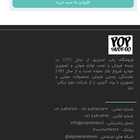
افزودن به سبد خرید
​فروشگاه پاپ استریو از سال 1375 در
زمینه فروش و نصب لوازم صوتی و تصویری
خودرو شروع بکار نموده است و از سال 1383
نمایندگی رسمی فروش محصولات صوتی و
تصویری با برند آلپاین را از شرکت موج نیکان
دارد
شماره تماس : 88457837 021 - 88412212 021
شماره فکس : 88407692 021
ایمیل پشتیبانی : info@popstereo.ir
پیامک : 300070797262
شبکه های اجتماعی : alpinecarstereo@