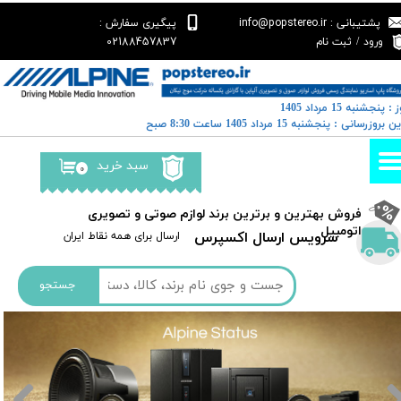
پشتیبانی : info@popstereo.ir
پیگیری سفارش :
حساب کاربری من
02188457837
ورود
/
ثبت نام
تغییر گذر واژه
 : پنجشنبه 15 مرداد 1405
سفارشات
خرین بروزرسانی : پنجشنبه 15 مرداد 1405 ساعت 8:30 صبح
خروج از حساب کاربری
سبد خرید
۰
​فروش بهترین و برترین برند لوازم صوتی و تصویری
اتومبیل​​​​​​​
سرویس ارسال اکسپرس
​​ارسال برای همه نقاط ایران
جستجو