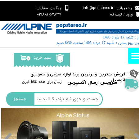
پشتیبانی : info@popstereo.ir
پیگیری سفارش :
حساب کاربری من
02188457837
ورود
/
ثبت نام
تغییر گذر واژه
: شنبه 17 مرداد 1405
سفارشات
رین بروزرسانی : شنبه 17 مرداد 1405 ساعت 8:30 صبح
خروج از حساب کاربری
سبد خرید
۰
​فروش بهترین و برترین برند لوازم صوتی و تصویری
اتومبیل​​​​​​​
سرویس ارسال اکسپرس
​​ارسال برای همه نقاط ایران
جستجو