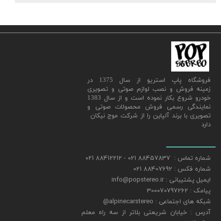
​فروشگاه پاپ استریو از سال 1375 در
زمینه فروش و نصب لوازم صوتی و تصویری
خودرو شروع بکار نموده است و از سال 1383
نمایندگی رسمی فروش محصولات صوتی و
تصویری با برند آلپاین را از شرکت موج نیکان
دارد
شماره تماس : 88457837 021 - 88412212 021
شماره فکس : 88407692 021
ایمیل پشتیبانی : info@popstereo.ir
پیامک : 300070797262
شبکه های اجتماعی : alpinecarstereo@
​​​​​​​آدرس : خیابان شریعتی بلاتر از سه راه معلم