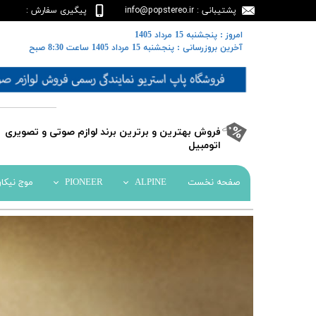
پشتیبانی : info@popstereo.ir
پیگیری سفارش :
02188457837
​​امروز : پنجشنبه 15 مرداد 1405
​​​​​​​آخرین بروزرسانی : پنجشنبه 15 مرداد 1405 ساعت 8:30 صبح
​فروش بهترین و برترین برند لوازم صوتی و تصویری
اتومبیل​​​​​​​
صفحه نخست
ALPINE
PIONEER
موج نیکا