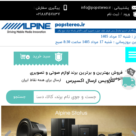
پشتیبانی : info@popstereo.ir
پیگیری سفارش :
حساب کاربری من
02188457837
ورود
/
ثبت نام
تغییر گذر واژه
: شنبه 17 مرداد 1405
سفارشات
رین بروزرسانی : شنبه 17 مرداد 1405 ساعت 8:30 صبح
خروج از حساب کاربری
سبد خرید
۰
​فروش بهترین و برترین برند لوازم صوتی و تصویری
اتومبیل​​​​​​​
سرویس ارسال اکسپرس
​​ارسال برای همه نقاط ایران
جستجو