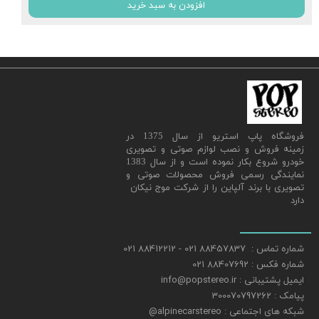
افزودن به سبد خرید
​فروشگاه پاپ استریو از سال 1375 در
زمینه فروش و نصب لوازم صوتی و تصویری
خودرو شروع بکار نموده است و از سال 1383
نمایندگی رسمی فروش محصولات صوتی و
تصویری با برند آلپاین را از شرکت موج نیکان
دارد
شماره تماس : 88457837 021 - 88412212 021
شماره فکس : 88407692 021
ایمیل پشتیبانی : info@popstereo.ir
پیامک : 300070797262
شبکه های اجتماعی : alpinecarstereo@