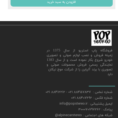
افزودن به سبد خرید
​فروشگاه پاپ استریو از سال 1375 در
زمینه فروش و نصب لوازم صوتی و تصویری
خودرو شروع بکار نموده است و از سال 1383
نمایندگی رسمی فروش محصولات صوتی و
تصویری با برند آلپاین را از شرکت موج نیکان
دارد
شماره تماس : 88457837 021 - 88412212 021
شماره فکس : 88407692 021
ایمیل پشتیبانی : info@popstereo.ir
پیامک : 300070797262
شبکه های اجتماعی : alpinecarstereo@