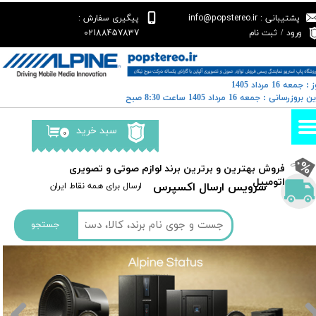
پشتیبانی : info@popstereo.ir
پیگیری سفارش :
حساب کاربری من
02188457837
ورود
/
ثبت نام
تغییر گذر واژه
: جمعه 16 مرداد 1405
سفارشات
خرین بروزرسانی : جمعه 16 مرداد 1405 ساعت 8:30 صبح
خروج از حساب کاربری
سبد خرید
۰
​فروش بهترین و برترین برند لوازم صوتی و تصویری
اتومبیل​​​​​​​
سرویس ارسال اکسپرس
​​ارسال برای همه نقاط ایران
جستجو