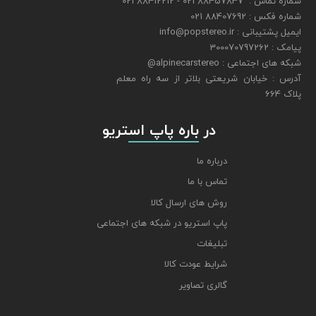
شماره تماس : 88457837 021 - 88412212 021
شماره فکس : 88407692 021
ایمیل پشتیبانی : info@popstereo.ir
پیامک : 300070797262
شبکه های اجتماعی : alpinecarstereo@
​​​​​​​آدرس : خیابان شریعتی بلاتر از سه راه معلم
پلاک 664
​​​​​​​ در باره پاپ استریو
درباره ما
تماس با ما
روش های ارسال کالا
پاپ استریو در شبکه های اجتماعی
تبلیغات
شرایط عودت کالا
گالری تصاویر