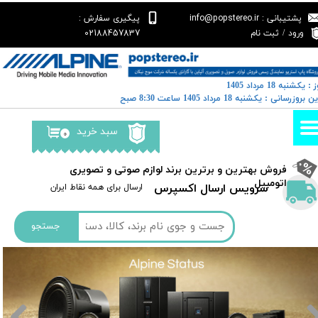
پشتیبانی : info@popstereo.ir
پیگیری سفارش :
حساب کاربری من
02188457837
ورود
/
ثبت نام
تغییر گذر واژه
 : یکشنبه 18 مرداد 1405
سفارشات
خرین بروزرسانی : یکشنبه 18 مرداد 1405 ساعت 8:30 صبح
خروج از حساب کاربری
سبد خرید
۰
​فروش بهترین و برترین برند لوازم صوتی و تصویری
اتومبیل​​​​​​​
سرویس ارسال اکسپرس
​​ارسال برای همه نقاط ایران
جستجو