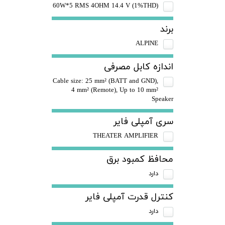
60W*5 RMS 4OHM 14.4 V (1%THD)
برند
ALPINE
اندازه کابل مصرفی
Cable size: 25 mm² (BATT and GND),
4 mm² (Remote), Up to 10 mm²
Speaker
سری آمپلی فایر
THEATER AMPLIFIER
محافظ کمبود برق
دارد
کنترل قدرت آمپلی فایر
دارد