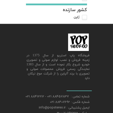
کشور سازنده
ژاپن
​فروشگاه پاپ استریو از سال 1375 در
زمینه فروش و نصب لوازم صوتی و تصویری
خودرو شروع بکار نموده است و از سال 1383
نمایندگی رسمی فروش محصولات صوتی و
تصویری با برند آلپاین را از شرکت موج نیکان
دارد
شماره تماس : 88457837 021 - 88412212 021
شماره فکس : 88407692 021
ایمیل پشتیبانی : info@popstereo.ir
پیامک : 300070797262