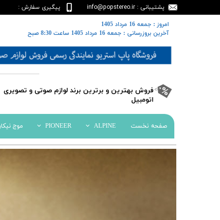
پشتیبانی : info@popstereo.ir
پیگیری سفارش :
02188457837
​​امروز : جمعه 16 مرداد 1405
​​​​​​​آخرین بروزرسانی : جمعه 16 مرداد 1405 ساعت 8:30 صبح
​فروش بهترین و برترین برند لوازم صوتی و تصویری
اتومبیل​​​​​​​
صفحه نخست
ALPINE
PIONEER
موج نیکا