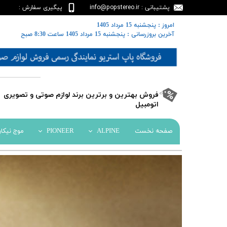
پشتیبانی : info@popstereo.ir
پیگیری سفارش :
02188457837
​​امروز : پنجشنبه 15 مرداد 1405
​​​​​​​آخرین بروزرسانی : پنجشنبه 15 مرداد 1405 ساعت 8:30 صبح
​فروش بهترین و برترین برند لوازم صوتی و تصویری
اتومبیل​​​​​​​
صفحه نخست
ALPINE
PIONEER
موج نیکا