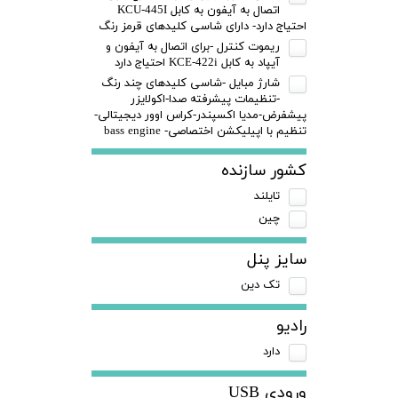
اتصال به آیفون به کابل KCU-445I
احتیاج دارد- دارای شاسی کلیدهای قرمز رنگ
ریموت کنترل -برای اتصال به آیفون و
آیپاد به کابل KCE-422i احتیاج دارد
شارژ مبایل -شاسی کلیدهای چند رنگ
-تنظیمات پیشرفته صدا-اکولایزر
پیشفرض-مدیا اکسپندر-کراس اوور دیجیتالی-
تنظیم با اپیلیکشن اختصاصی- bass engine
کشور سازنده
تایلند
چین
سایز پنل
تک دین
رادیو
دارد
ورودی USB