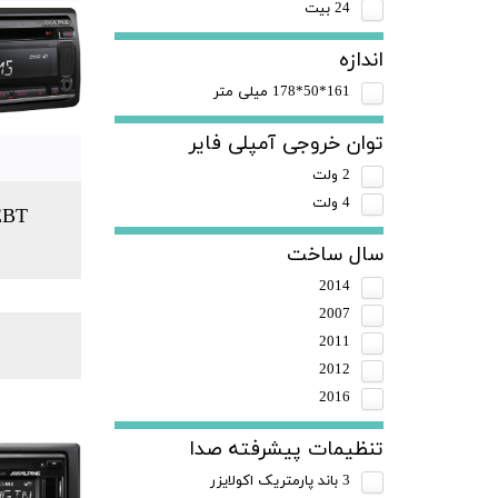
24 بیت
اندازه
161*50*178 میلی متر
توان خروجی آمپلی فایر
2 ولت
4 ولت
EBT
سال ساخت
2014
2007
2011
2012
2016
تنظیمات پیشرفته صدا
3 باند پارمتریک اکولایزر