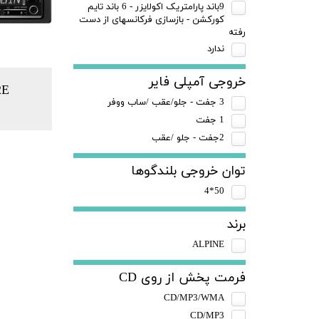
9باند پارامتریک اکولایزر - 6 باند تایم
کورکشن - بازسازی فرکانسهای از دست
رفته
ندارد
خروجی آمپلی فایر
2E
3 جفت - جلو/عقب /ساب ووفر
1 جفت
2جفت - جلو /عقب
توان خروجی بلندگوها
50*4
برند
ALPINE
فرمت پخش از روی CD
CD/MP3/WMA
CD/MP3