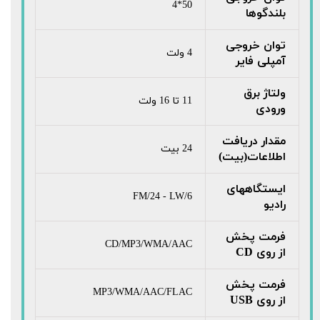
50*4
بلندگوها
توان خروجی
4 ولت
آمپلی فایر
ولتاژ برق
11 تا 16 ولت
ورودی
مقدار دریافت
24 بیت
اطلاعات(بیت)
ایستگاههای
FM/24 - LW/6
رادیو
فرمت پخش
CD/MP3/WMA/AAC
از روی CD
فرمت پخش
MP3/WMA/AAC/FLAC
از روی USB