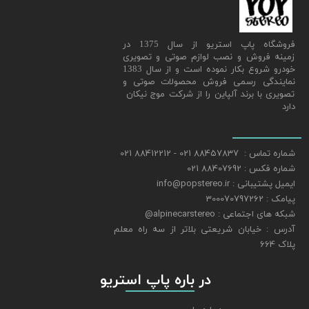
​فروشگاه پاپ استریو از سال 1375 در
زمینه فروش و نصب لوازم صوتی و تصویری
خودرو شروع بکار نموده است و از سال 1383
نمایندگی رسمی فروش محصولات صوتی و
تصویری با برند آلپاین را از شرکت موج نیکان
دارد
شماره تماس : 88457837 021 - 88412212 021
شماره فکس : 88407692 021
ایمیل پشتیبانی : info@popstereo.ir
پیامک : 300070797262
شبکه های اجتماعی : alpinecarstereo@
​​​​​​​آدرس : خیابان شریعتی بلاتر از سه راه معلم
پلاک 664
​​​​​​​ در باره پاپ استریو