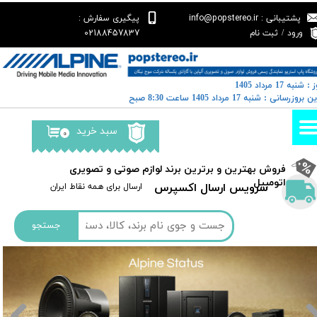
پشتیبانی : info@popstereo.ir
پیگیری سفارش :
حساب کاربری من
02188457837
ورود
/
ثبت نام
تغییر گذر واژه
: شنبه 17 مرداد 1405
سفارشات
رین بروزرسانی : شنبه 17 مرداد 1405 ساعت 8:30 صبح
خروج از حساب کاربری
سبد خرید
۰
​فروش بهترین و برترین برند لوازم صوتی و تصویری
اتومبیل​​​​​​​
سرویس ارسال اکسپرس
​​ارسال برای همه نقاط ایران
جستجو