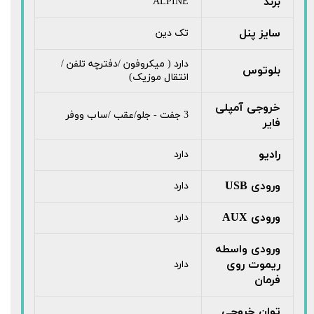
برند
ALPINE
سایز پنل
تک دین
دارد ( میکروفون /دفترچه تلفن /
بلوتوس
انتقال موزیک)
خروجی آمپلی
3 جفت - جلو/عقب /ساب ووفر
فایر
رادیو
دارد
ورودی USB
دارد
ورودی AUX
دارد
ورودی واسطه
ریموت روی
دارد
فرمان
توان خروجی