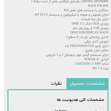
MEDIA XPANDER ( بازسازی فرکانس های از دست رفته )
BASS ENGINE
سازگاری با سیستم های عامل IOS
دارای بلوتوس و همراه با میکروفون و سیستم BT PLUS
دارای پنل جدا شونده
ورودی AUX (جک 3.5 MM)
ورودی USB از روی پنل جلو
OEM SUB-DISPLAY RADY
کنترل روشنائی نور (در 4 سطح )
خروجی آنتن برقی
دارای رادیو FM18/MW6/LW6 باند
امکان شارژ باطری
دارای سیستم کراس اوور دیجیتال 2 و 3 خروجی
کنترل POWER IC
اندازه 178X50X61.5 MM
وزن 1.4 KG
مشخصات محصول
نظرات
مشخصات کلی هدیونیت ها