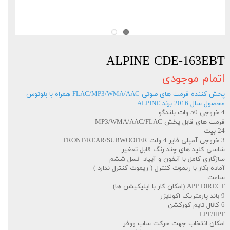
ALPINE CDE-163EBT
اتمام موجودی
پخش کننده فرمت های صوتی FLAC/MP3/WMA/AAC همراه با بلوتوس
محصول سال 2016 برند ALPINE
4 خروجی 50 وات بلندگو
فرمت های قابل پخش MP3/WMA/AAC/FLAC
24 بیت
3 خروجی آمپلی فایر 4 ولت FRONT/REAR/SUBWOOFER
شاسی کلید های چند رنگ قابل تعغیر
سازگاری کامل با آیفون و آیپاد نسل ششم
آماده بکار با ریموت کنترل ( ریموت کنترل ندارد )
ساعت
APP DIRECT (امکان کار با اپلیکیشن ها)
9 باند پارمتریک اکولایزر
6 کانال تایم کورکشن
LPF/HPF
امکان انتخاب جهت حرکت ساب ووفر