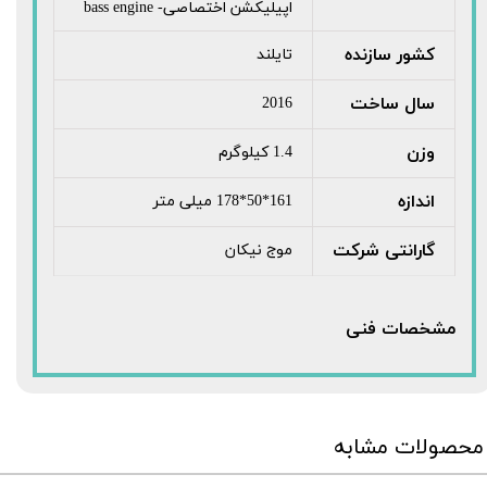
اپیلیکشن اختصاصی- bass engine
کشور سازنده
تایلند
سال ساخت
2016
وزن
1.4 کیلوگرم
اندازه
161*50*178 میلی متر
گارانتی شرکت
موج نیکان
مشخصات فنی
محصولات مشابه