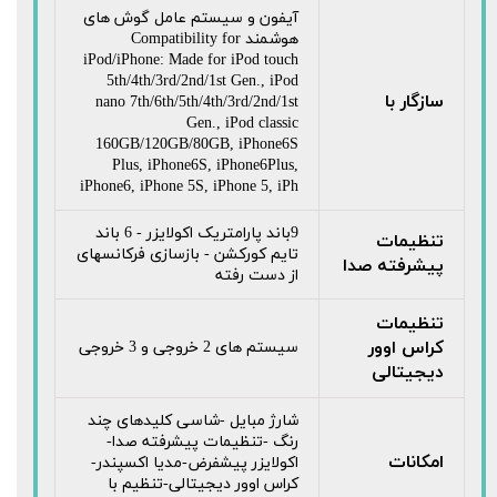
آیفون و سیستم عامل گوش های
هوشمند Compatibility for
iPod/iPhone: Made for iPod touch
5th/4th/3rd/2nd/1st Gen., iPod
سازگار با
nano 7th/6th/5th/4th/3rd/2nd/1st
Gen., iPod classic
160GB/120GB/80GB, iPhone6S
Plus, iPhone6S, iPhone6Plus,
iPhone6, iPhone 5S, iPhone 5, iPh
9باند پارامتریک اکولایزر - 6 باند
تنظیمات
تایم کورکشن - بازسازی فرکانسهای
پیشرفته صدا
از دست رفته
تنظیمات
کراس اوور
سیستم های 2 خروجی و 3 خروجی
دیجیتالی
شارژ مبایل -شاسی کلیدهای چند
رنگ -تنظیمات پیشرفته صدا-
امکانات
اکولایزر پیشفرض-مدیا اکسپندر-
کراس اوور دیجیتالی-تنظیم با