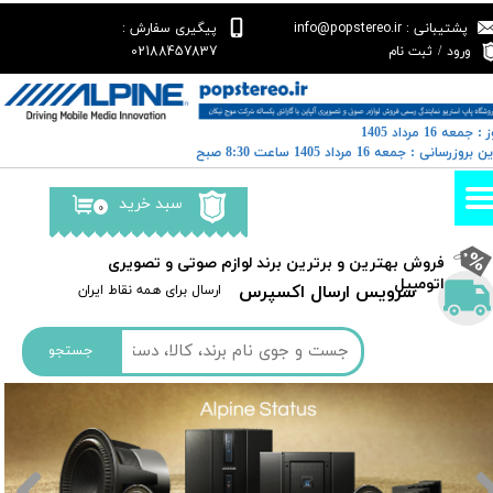
پشتیبانی : info@popstereo.ir
پیگیری سفارش :
حساب کاربری من
02188457837
ورود
/
ثبت نام
تغییر گذر واژه
: جمعه 16 مرداد 1405
سفارشات
خرین بروزرسانی : جمعه 16 مرداد 1405 ساعت 8:30 صبح
خروج از حساب کاربری
سبد خرید
۰
​فروش بهترین و برترین برند لوازم صوتی و تصویری
اتومبیل​​​​​​​
سرویس ارسال اکسپرس
​​ارسال برای همه نقاط ایران
جستجو