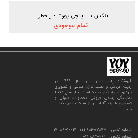
باکس 15 اینچی پورت دار خطی
اتمام موجودی
​فروشگاه پاپ استریو از سال 1375 در
زمینه فروش و نصب لوازم صوتی و تصویری
خودرو شروع بکار نموده است و از سال 1383
نمایندگی رسمی فروش محصولات صوتی و
تصویری با برند آلپاین را از شرکت موج نیکان
دارد
شماره تماس : 88457837 021 - 88412212 021
شماره فکس : 88407692 021