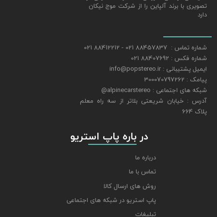
تصویری با برند آلپاین را از شرکت موج نیکان
دارد
شماره تماس : 88457837 021 - 88412212 021
شماره فکس : 88407692 021
ایمیل پشتیبانی : info@popstereo.ir
پیامک : 300070797262
شبکه های اجتماعی : alpinecarstereo@
​​​​​​​آدرس : خیابان شریعتی بلاتر از سه راه معلم
پلاک 664
​​​​​​​ در باره پاپ استریو
درباره ما
تماس با ما
روش های ارسال کالا
پاپ استریو در شبکه های اجتماعی
تبلیغات