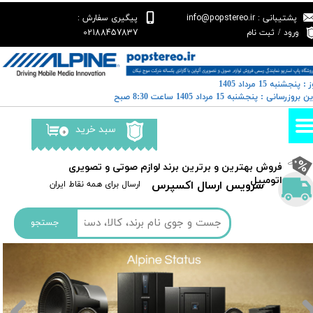
پشتیبانی : info@popstereo.ir
پیگیری سفارش :
حساب کاربری من
02188457837
ورود
/
ثبت نام
تغییر گذر واژه
 : پنجشنبه 15 مرداد 1405
سفارشات
خرین بروزرسانی : پنجشنبه 15 مرداد 1405 ساعت 8:30 صبح
خروج از حساب کاربری
سبد خرید
۰
​فروش بهترین و برترین برند لوازم صوتی و تصویری
اتومبیل​​​​​​​
سرویس ارسال اکسپرس
​​ارسال برای همه نقاط ایران
جستجو