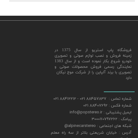
​فروشگاه پاپ استریو از سال 1375 در
زمینه فروش و نصب لوازم صوتی و تصویری
خودرو شروع بکار نموده است و از سال 1383
نمایندگی رسمی فروش محصولات صوتی و
تصویری با برند آلپاین را از شرکت موج نیکان
دارد
شماره تماس : 88457837 021 - 88412212 021
شماره فکس : 88407692 021
ایمیل پشتیبانی : info@popstereo.ir
پیامک : 300070797262
شبکه های اجتماعی : alpinecarstereo@
​​​​​​​آدرس : خیابان شریعتی بلاتر از سه راه معلم