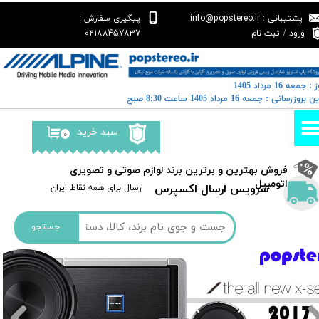
پشتیبانی : info@popstereo.ir
پیگیری سفارش :
حساب کاربری من
02188457837
ورود
/
ثبت نام
تغییر گذر واژه
: جمعه 16 مرداد 1405
سفارشات
خرین بروزرسانی : جمعه 16 مرداد 1405 ساعت 8:30 صبح
خروج از حساب کاربری
سبد خرید
۰
​فروش بهترین و برترین برند لوازم صوتی و تصویری
اتومبیل​​​​​​​
سرویس ارسال اکسپرس
​​ارسال برای همه نقاط ایران
جستجو