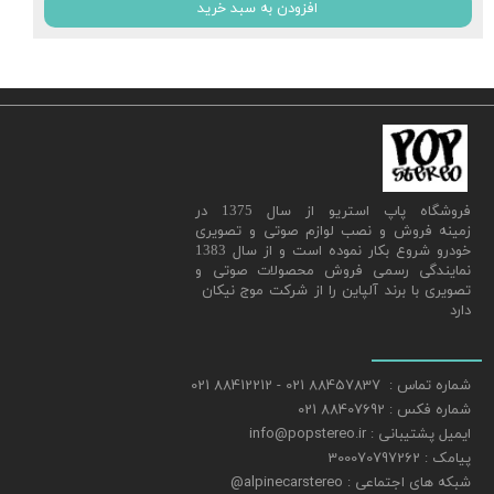
افزودن به سبد خرید
​فروشگاه پاپ استریو از سال 1375 در
زمینه فروش و نصب لوازم صوتی و تصویری
خودرو شروع بکار نموده است و از سال 1383
نمایندگی رسمی فروش محصولات صوتی و
تصویری با برند آلپاین را از شرکت موج نیکان
دارد
شماره تماس : 88457837 021 - 88412212 021
شماره فکس : 88407692 021
ایمیل پشتیبانی : info@popstereo.ir
پیامک : 300070797262
شبکه های اجتماعی : alpinecarstereo@