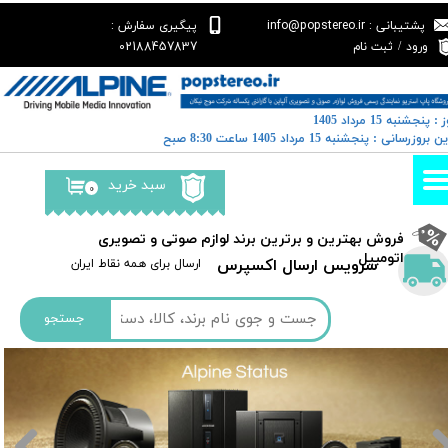
پشتیبانی : info@popstereo.ir
پیگیری سفارش :
حساب کاربری من
02188457837
ورود
/
ثبت نام
تغییر گذر واژه
 : پنجشنبه 15 مرداد 1405
سفارشات
خرین بروزرسانی : پنجشنبه 15 مرداد 1405 ساعت 8:30 صبح
خروج از حساب کاربری
سبد خرید
۰
​فروش بهترین و برترین برند لوازم صوتی و تصویری
اتومبیل​​​​​​​
سرویس ارسال اکسپرس
​​ارسال برای همه نقاط ایران
جستجو