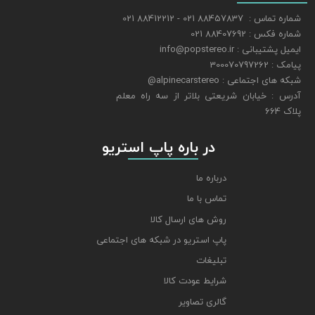
شماره تماس : 88457837 021 - 88412212 021
شماره فکس : 88407692 021
ایمیل پشتیبانی : info@popstereo.ir
پیامک : 300070797262
شبکه های اجتماعی : alpinecarstereo@
​​​​​​​آدرس : خیابان شریعتی بلاتر از سه راه معلم
پلاک 664
​​​​​​​ در باره پاپ استریو
درباره ما
تماس با ما
روش های ارسال کالا
پاپ استریو در شبکه های اجتماعی
تبلیغات
شرایط عودت کالا
گالری تصاویر