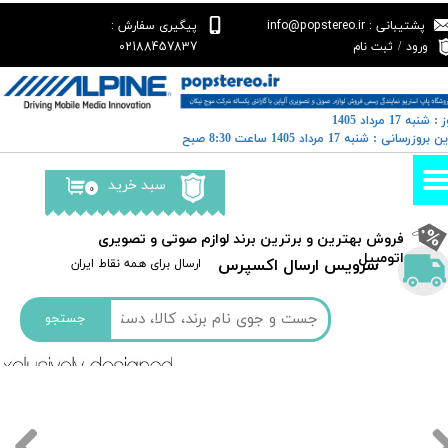
پشتیبانی : info@popstereo.ir
پیگیری سفارش :
حساب کاربری من
02188457837
ورود
/
ثبت نام
تغییر گذر واژه
: شنبه 17 مرداد 1405
سفارشات
رین بروزرسانی : شنبه 17 مرداد 1405 ساعت 8:30 صبح
خروج از حساب کاربری
سبد خرید
۰
​فروش بهترین و برترین برند لوازم صوتی و تصویری
اتومبیل​​​​​​​
سرویس ارسال اکسپرس
​​ارسال برای همه نقاط ایران
جستجو