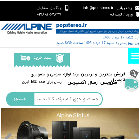
پشتیبانی : info@popstereo.ir
پیگیری سفارش :
حساب کاربری من
02188457837
ورود
/
ثبت نام
تغییر گذر واژه
: شنبه 17 مرداد 1405
سفارشات
رین بروزرسانی : شنبه 17 مرداد 1405 ساعت 8:30 صبح
خروج از حساب کاربری
سبد خرید
۰
​فروش بهترین و برترین برند لوازم صوتی و تصویری
اتومبیل​​​​​​​
سرویس ارسال اکسپرس
​​ارسال برای همه نقاط ایران
جستجو