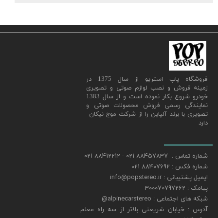
​فروشگاه پاپ استریو از سال 1375 در
زمینه فروش و نصب لوازم صوتی و تصویری
خودرو شروع بکار نموده است و از سال 1383
نمایندگی رسمی فروش محصولات صوتی و
تصویری با برند آلپاین را از شرکت موج نیکان
دارد
شماره تماس : 88457837 021 - 88412212 021
شماره فکس : 88407692 021
ایمیل پشتیبانی : info@popstereo.ir
پیامک : 300070797262
شبکه های اجتماعی : alpinecarstereo@
​​​​​​​آدرس : خیابان شریعتی بلاتر از سه راه معلم