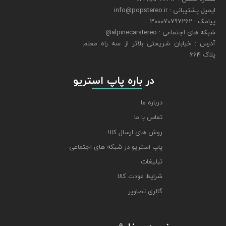
ایمیل پشتیبانی : info@popstereo.ir
پیامک : 300070797262
شبکه های اجتماعی : alpinecarstereo@
​​​​​​​آدرس : خیابان شریعتی بلاتر از سه راه معلم
پلاک 664
​​​​​​​ در باره پاپ استریو
درباره ما
تماس با ما
روش های ارسال کالا
پاپ استریو در شبکه های اجتماعی
تبلیغات
شرایط عودت کالا
گالری تصاویر