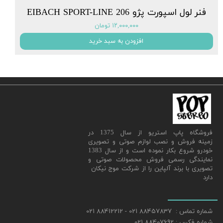
فنر لول اسپورت پژو EIBACH SPORT-LINE 206
۱۲,۰۰۰,۰۰۰ تومان
افزودن به سبد خرید
​فروشگاه پاپ استریو از سال 1375 در
زمینه فروش و نصب لوازم صوتی و تصویری
خودرو شروع بکار نموده است و از سال 1383
نمایندگی رسمی فروش محصولات صوتی و
تصویری با برند آلپاین را از شرکت موج نیکان
دارد
شماره تماس : 88457837 021 - 88412212 021
شماره فکس : 88407692 021