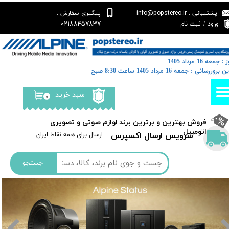
پشتیبانی : info@popstereo.ir
پیگیری سفارش :
حساب کاربری من
02188457837
ورود
/
ثبت نام
تغییر گذر واژه
: جمعه 16 مرداد 1405
سفارشات
خرین بروزرسانی : جمعه 16 مرداد 1405 ساعت 8:30 صبح
خروج از حساب کاربری
سبد خرید
۰
​فروش بهترین و برترین برند لوازم صوتی و تصویری
اتومبیل​​​​​​​
سرویس ارسال اکسپرس
​​ارسال برای همه نقاط ایران
جستجو