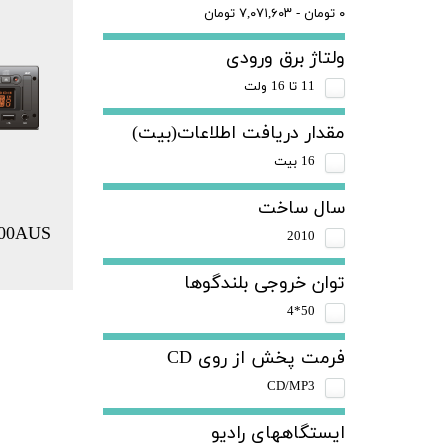
۰ تومان - ۷,۰۷۱,۶۰۳ تومان
ولتاژ برق ورودی
11 تا 16 ولت
مقدار دریافت اطلاعات(بیت)
16 بیت
سال ساخت
00AUS
2010
توان خروجی بلندگوها
50*4
فرمت پخش از روی CD
CD/MP3
ایستگاههای رادیو