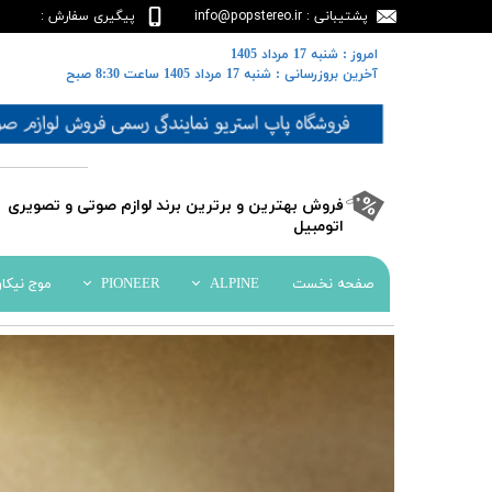
پشتیبانی : info@popstereo.ir
پیگیری سفارش :
02188457837
​​امروز : شنبه 17 مرداد 1405
​​​​​​​آخرین بروزرسانی : شنبه 17 مرداد 1405 ساعت 8:30 صبح
​فروش بهترین و برترین برند لوازم صوتی و تصویری
اتومبیل​​​​​​​
صفحه نخست
ALPINE
PIONEER
موج نیکا