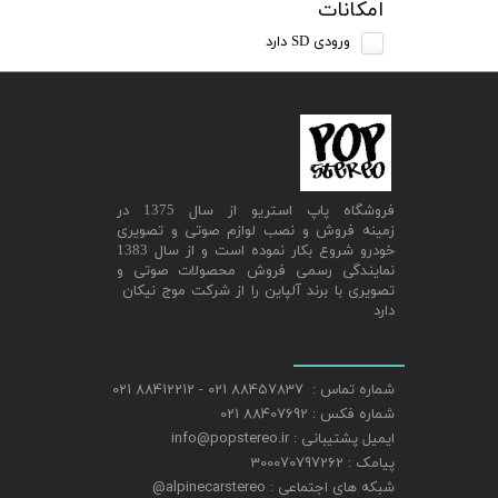
امکانات
ورودی SD دارد
​فروشگاه پاپ استریو از سال 1375 در
زمینه فروش و نصب لوازم صوتی و تصویری
خودرو شروع بکار نموده است و از سال 1383
نمایندگی رسمی فروش محصولات صوتی و
تصویری با برند آلپاین را از شرکت موج نیکان
دارد
شماره تماس : 88457837 021 - 88412212 021
شماره فکس : 88407692 021
ایمیل پشتیبانی : info@popstereo.ir
پیامک : 300070797262
شبکه های اجتماعی : alpinecarstereo@