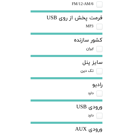
FM/12-AM/6
فرمت پخش از روی USB
MP3
کشور سازنده
ایران
سایز پنل
تک دین
رادیو
دارد
ورودی USB
دارد
ورودی AUX