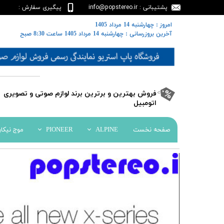
پشتیبانی : info@popstereo.ir
پیگیری سفارش :
02188457837
​​امروز : چهارشنبه 14 مرداد 1405
​​​​​​​آخرین بروزرسانی : چهارشنبه 14 مرداد 1405 ساعت 8:30 صبح
​فروش بهترین و برترین برند لوازم صوتی و تصویری
اتومبیل​​​​​​​
صفحه نخست
ALPINE
PIONEER
موج نیکا