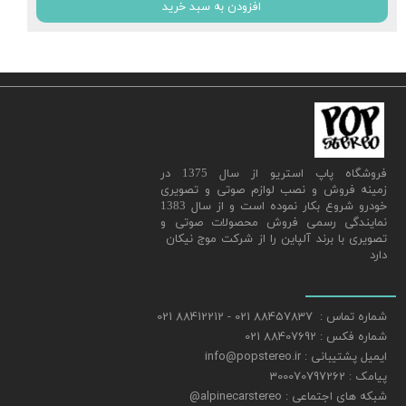
افزودن به سبد خرید
​فروشگاه پاپ استریو از سال 1375 در
زمینه فروش و نصب لوازم صوتی و تصویری
خودرو شروع بکار نموده است و از سال 1383
نمایندگی رسمی فروش محصولات صوتی و
تصویری با برند آلپاین را از شرکت موج نیکان
دارد
شماره تماس : 88457837 021 - 88412212 021
شماره فکس : 88407692 021
ایمیل پشتیبانی : info@popstereo.ir
پیامک : 300070797262
شبکه های اجتماعی : alpinecarstereo@