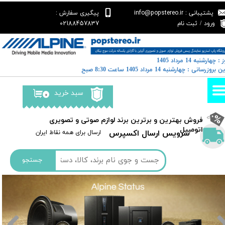
پشتیبانی : info@popstereo.ir
پیگیری سفارش :
حساب کاربری من
02188457837
ورود
/
ثبت نام
تغییر گذر واژه
 : چهارشنبه 14 مرداد 1405
سفارشات
خرین بروزرسانی : چهارشنبه 14 مرداد 1405 ساعت 8:30 صبح
خروج از حساب کاربری
سبد خرید
۰
​فروش بهترین و برترین برند لوازم صوتی و تصویری
اتومبیل​​​​​​​
سرویس ارسال اکسپرس
​​ارسال برای همه نقاط ایران
جستجو