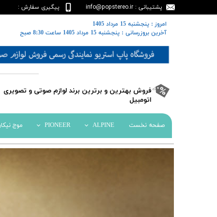
پشتیبانی : info@popstereo.ir
پیگیری سفارش :
02188457837
​​امروز : پنجشنبه 15 مرداد 1405
​​​​​​​آخرین بروزرسانی : پنجشنبه 15 مرداد 1405 ساعت 8:30 صبح
​فروش بهترین و برترین برند لوازم صوتی و تصویری
اتومبیل​​​​​​​
صفحه نخست
ALPINE
PIONEER
موج نیکا