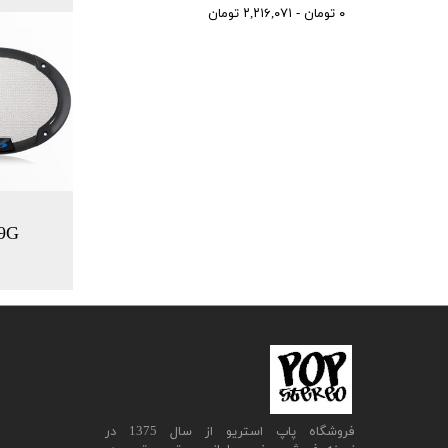
۰ تومان - ۲,۲۱۶,۰۷۱ تومان
9G
​فروشگاه پاپ استریو از سال 1375 در