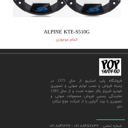
ALPINE KTE-S510G
اتمام موجودی
​فروشگاه پاپ استریو از سال 1375 در
زمینه فروش و نصب لوازم صوتی و تصویری
خودرو شروع بکار نموده است و از سال 1383
نمایندگی رسمی فروش محصولات صوتی و
تصویری با برند آلپاین را از شرکت موج نیکان
دارد
شماره تماس : 88457837 021 - 88412212 021