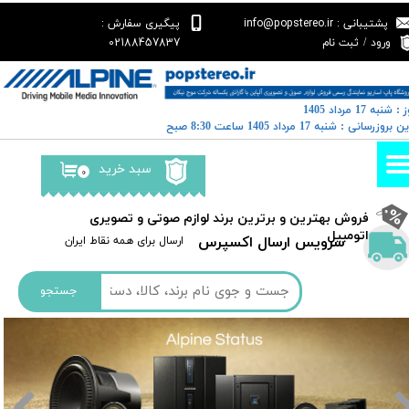
پشتیبانی : info@popstereo.ir
پیگیری سفارش :
حساب کاربری من
02188457837
ورود
/
ثبت نام
تغییر گذر واژه
: شنبه 17 مرداد 1405
سفارشات
رین بروزرسانی : شنبه 17 مرداد 1405 ساعت 8:30 صبح
خروج از حساب کاربری
سبد خرید
۰
​فروش بهترین و برترین برند لوازم صوتی و تصویری
اتومبیل​​​​​​​
سرویس ارسال اکسپرس
​​ارسال برای همه نقاط ایران
جستجو