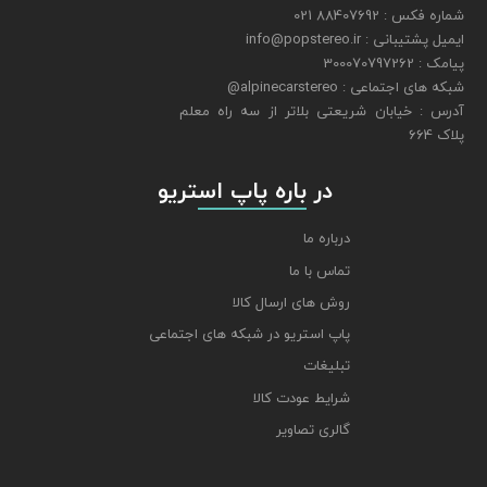
شماره فکس : 88407692 021
ایمیل پشتیبانی : info@popstereo.ir
پیامک : 300070797262
شبکه های اجتماعی : alpinecarstereo@
​​​​​​​آدرس : خیابان شریعتی بلاتر از سه راه معلم
پلاک 664
​​​​​​​ در باره پاپ استریو
درباره ما
تماس با ما
روش های ارسال کالا
پاپ استریو در شبکه های اجتماعی
تبلیغات
شرایط عودت کالا
گالری تصاویر