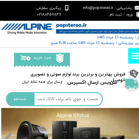
پشتیبانی : info@popstereo.ir
پیگیری سفارش :
حساب کاربری من
02188457837
ورود
/
ثبت نام
تغییر گذر واژه
 : پنجشنبه 15 مرداد 1405
سفارشات
خرین بروزرسانی : پنجشنبه 15 مرداد 1405 ساعت 8:30 صبح
خروج از حساب کاربری
سبد خرید
۰
​فروش بهترین و برترین برند لوازم صوتی و تصویری
اتومبیل​​​​​​​
سرویس ارسال اکسپرس
​​ارسال برای همه نقاط ایران
جستجو