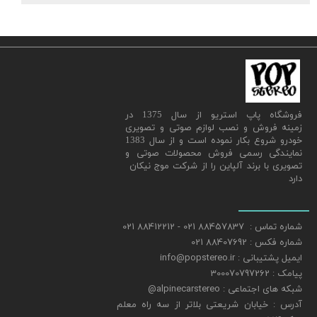
​فروشگاه پاپ استریو از سال 1375 در
زمینه فروش و نصب لوازم صوتی و تصویری
خودرو شروع بکار نموده است و از سال 1383
نمایندگی رسمی فروش محصولات صوتی و
تصویری با برند آلپاین را از شرکت موج نیکان
دارد
شماره تماس : 88457837 021 - 88412212 021
شماره فکس : 88407692 021
ایمیل پشتیبانی : info@popstereo.ir
پیامک : 300070797262
شبکه های اجتماعی : alpinecarstereo@
​​​​​​​آدرس : خیابان شریعتی بلاتر از سه راه معلم