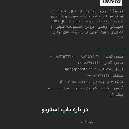
​فروشگاه پاپ استریو از سال 1375 در
زمینه فروش و نصب لوازم صوتی و تصویری
خودرو شروع بکار نموده است و از سال 1383
نمایندگی رسمی فروش محصولات صوتی و
تصویری با برند آلپاین را از شرکت موج نیکان
دارد
شماره تماس : 88457837 021 - 88412212 021
شماره فکس : 88407692 021
ایمیل پشتیبانی : info@popstereo.ir
پیامک : 300070797262
شبکه های اجتماعی : alpinecarstereo@
​​​​​​​آدرس : خیابان شریعتی بلاتر از سه راه معلم
پلاک 664
​​​​​​​ در باره پاپ استریو
درباره ما