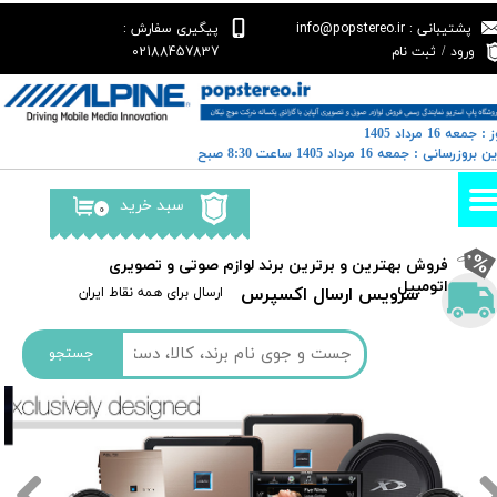
پشتیبانی : info@popstereo.ir
پیگیری سفارش :
حساب کاربری من
02188457837
ورود
/
ثبت نام
تغییر گذر واژه
: جمعه 16 مرداد 1405
سفارشات
خرین بروزرسانی : جمعه 16 مرداد 1405 ساعت 8:30 صبح
خروج از حساب کاربری
سبد خرید
۰
​فروش بهترین و برترین برند لوازم صوتی و تصویری
اتومبیل​​​​​​​
سرویس ارسال اکسپرس
​​ارسال برای همه نقاط ایران
جستجو