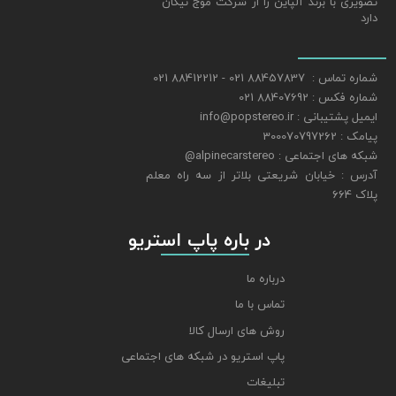
تصویری با برند آلپاین را از شرکت موج نیکان
دارد
شماره تماس : 88457837 021 - 88412212 021
شماره فکس : 88407692 021
ایمیل پشتیبانی : info@popstereo.ir
پیامک : 300070797262
شبکه های اجتماعی : alpinecarstereo@
​​​​​​​آدرس : خیابان شریعتی بلاتر از سه راه معلم
پلاک 664
​​​​​​​ در باره پاپ استریو
درباره ما
تماس با ما
روش های ارسال کالا
پاپ استریو در شبکه های اجتماعی
تبلیغات