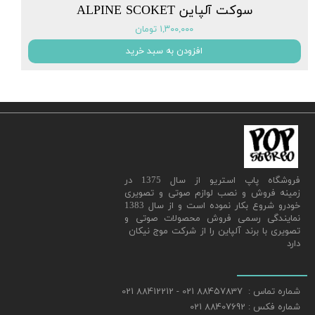
سوکت آلپاین ALPINE SCOKET
۱,۳۰۰,۰۰۰ تومان
افزودن به سبد خرید
​فروشگاه پاپ استریو از سال 1375 در
زمینه فروش و نصب لوازم صوتی و تصویری
خودرو شروع بکار نموده است و از سال 1383
نمایندگی رسمی فروش محصولات صوتی و
تصویری با برند آلپاین را از شرکت موج نیکان
دارد
شماره تماس : 88457837 021 - 88412212 021
شماره فکس : 88407692 021