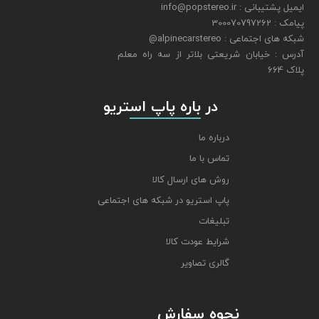
ایمیل پشتیبانی : info@popstereo.ir
پیامک : 300070797262
شبکه های اجتماعی : alpinecarstereo@
​​​​​​​آدرس : خیابان شریعتی بلاتر از سه راه معلم
پلاک 664
​​​​​​​ در باره پاپ استریو
درباره ما
تماس با ما
روش های ارسال کالا
پاپ استریو در شبکه های اجتماعی
تبلیغات
شرایط عودت کالا
گالری تصاویر
نحوه سفارش