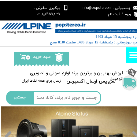
پشتیبانی : info@popstereo.ir
پیگیری سفارش :
حساب کاربری من
02188457837
ورود
/
ثبت نام
تغییر گذر واژه
 : پنجشنبه 15 مرداد 1405
سفارشات
خرین بروزرسانی : پنجشنبه 15 مرداد 1405 ساعت 8:30 صبح
خروج از حساب کاربری
سبد خرید
۰
​فروش بهترین و برترین برند لوازم صوتی و تصویری
اتومبیل​​​​​​​
سرویس ارسال اکسپرس
​​ارسال برای همه نقاط ایران
جستجو