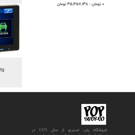
۰ تومان - ۳۵,۴۵۷,۱۳۸ تومان
70
​فروشگاه پاپ استریو از سال 1375 در