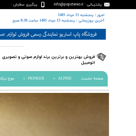
پشتیبانی : info@popstereo.ir
پیگیری سفارش :
02188457837
​​امروز : پنجشنبه 15 مرداد 1405
​​​​​​​آخرین بروزرسانی : پنجشنبه 15 مرداد 1405 ساعت 8:30 صبح
​فروش بهترین و برترین برند لوازم صوتی و تصویری
اتومبیل​​​​​​​
صفحه نخست
ALPINE
PIONEER
موج نیکا