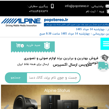
پشتیبانی : info@popstereo.ir
پیگیری سفارش :
حساب کاربری من
02188457837
ورود
/
ثبت نام
تغییر گذر واژه
 : چهارشنبه 14 مرداد 1405
سفارشات
خرین بروزرسانی : چهارشنبه 14 مرداد 1405 ساعت 8:30 صبح
خروج از حساب کاربری
سبد خرید
۰
​فروش بهترین و برترین برند لوازم صوتی و تصویری
اتومبیل​​​​​​​
سرویس ارسال اکسپرس
​​ارسال برای همه نقاط ایران
جستجو