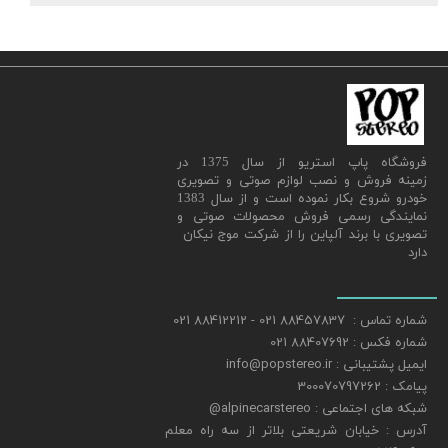
​فروشگاه پاپ استریو از سال 1375 در
زمینه فروش و نصب لوازم صوتی و تصویری
خودرو شروع بکار نموده است و از سال 1383
نمایندگی رسمی فروش محصولات صوتی و
تصویری با برند آلپاین را از شرکت موج نیکان
دارد
شماره تماس : 88457837 021 - 88412212 021
شماره فکس : 88407692 021
ایمیل پشتیبانی : info@popstereo.ir
پیامک : 300070797262
شبکه های اجتماعی : alpinecarstereo@
​​​​​​​آدرس : خیابان شریعتی بلاتر از سه راه معلم