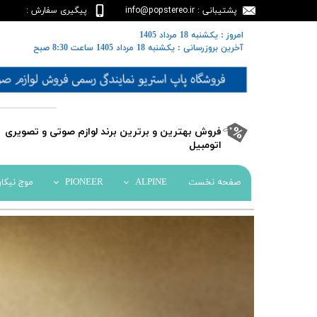
پشتیبانی : info@popstereo.ir
پیگیری سفارش :
02188457837
​​امروز : یکشنبه 18 مرداد 1405
​​​​​​​آخرین بروزرسانی : یکشنبه 18 مرداد 1405 ساعت 8:30 صبح
​فروش بهترین و برترین برند لوازم صوتی و تصویری
اتومبیل​​​​​​​
صفحه نخست
ALPINE
PIONEER
موج نیکا