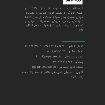
​فروشگاه پاپ استریو از سال 1375 در
زمینه فروش و نصب لوازم صوتی و تصویری
خودرو شروع بکار نموده است و از سال 1383
نمایندگی رسمی فروش محصولات صوتی و
تصویری با برند آلپاین را از شرکت موج نیکان
دارد
شماره تماس : 88457837 021 - 88412212 021
شماره فکس : 88407692 021
ایمیل پشتیبانی : info@popstereo.ir
پیامک : 300070797262
شبکه های اجتماعی : alpinecarstereo@
​​​​​​​آدرس : خیابان شریعتی بلاتر از سه راه معلم
پلاک 664