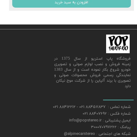
افزودن به سبد خرید
​فروشگاه پاپ استریو از سال 1375 در
زمینه فروش و نصب لوازم صوتی و تصویری
خودرو شروع بکار نموده است و از سال 1383
نمایندگی رسمی فروش محصولات صوتی و
تصویری با برند آلپاین را از شرکت موج نیکان
دارد
شماره تماس : 88457837 021 - 88412212 021
شماره فکس : 88407692 021
ایمیل پشتیبانی : info@popstereo.ir
پیامک : 300070797262
شبکه های اجتماعی : alpinecarstereo@