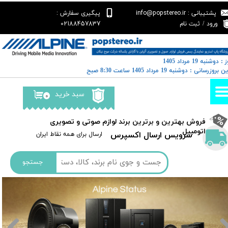
پشتیبانی : info@popstereo.ir
پیگیری سفارش :
حساب کاربری من
02188457837
ورود
/
ثبت نام
تغییر گذر واژه
: دوشنبه 19 مرداد 1405
سفارشات
خرین بروزرسانی : دوشنبه 19 مرداد 1405 ساعت 8:30 صبح
خروج از حساب کاربری
سبد خرید
۰
​فروش بهترین و برترین برند لوازم صوتی و تصویری
اتومبیل​​​​​​​
سرویس ارسال اکسپرس
​​ارسال برای همه نقاط ایران
جستجو