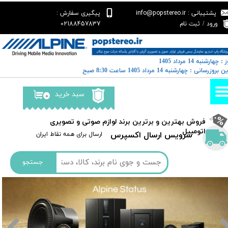
پشتیبانی : info@popstereo.ir
پیگیری سفارش :
حساب کاربری من
02188457837
ورود
/
ثبت نام
تغییر گذر واژه
 : چهارشنبه 14 مرداد 1405
سفارشات
خرین بروزرسانی : چهارشنبه 14 مرداد 1405 ساعت 8:30 صبح
خروج از حساب کاربری
سبد خرید
۰
​فروش بهترین و برترین برند لوازم صوتی و تصویری
اتومبیل​​​​​​​
سرویس ارسال اکسپرس
​​ارسال برای همه نقاط ایران
جستجو