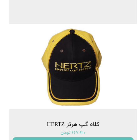
کلاه گپ هرتز HERTZ
۶۶۷,۹۲۰ تومان