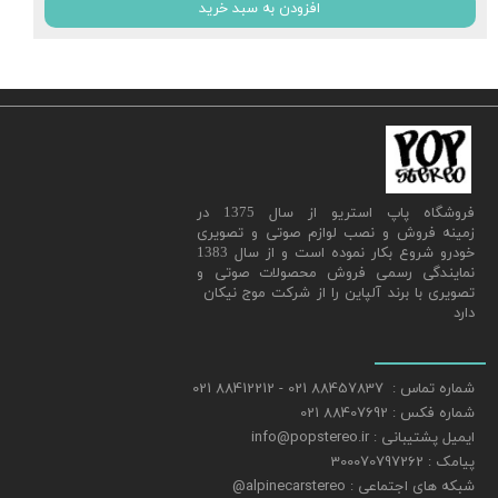
افزودن به سبد خرید
​فروشگاه پاپ استریو از سال 1375 در
زمینه فروش و نصب لوازم صوتی و تصویری
خودرو شروع بکار نموده است و از سال 1383
نمایندگی رسمی فروش محصولات صوتی و
تصویری با برند آلپاین را از شرکت موج نیکان
دارد
شماره تماس : 88457837 021 - 88412212 021
شماره فکس : 88407692 021
ایمیل پشتیبانی : info@popstereo.ir
پیامک : 300070797262
شبکه های اجتماعی : alpinecarstereo@