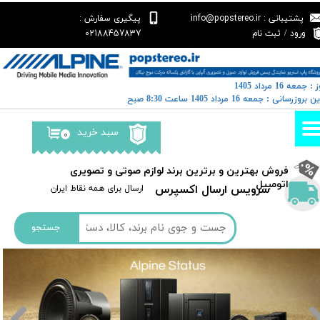
پشتیبانی : info@popstereo.ir
پیگیری سفارش :
حساب کاربری من
02188457837
ورود
/
ثبت نام
تغییر گذر واژه
: جمعه 16 مرداد 1405
سفارشات
خرین بروزرسانی : جمعه 16 مرداد 1405 ساعت 8:30 صبح
خروج از حساب کاربری
سبد خرید
۰
​فروش بهترین و برترین برند لوازم صوتی و تصویری
اتومبیل​​​​​​​
سرویس ارسال اکسپرس
​​ارسال برای همه نقاط ایران
جستجو