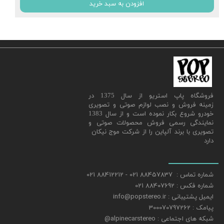
افزودن به سبد خرید
​فروشگاه پاپ استریو از سال 1375 در
زمینه فروش و نصب لوازم صوتی و تصویری
خودرو شروع بکار نموده است و از سال 1383
نمایندگی رسمی فروش محصولات صوتی و
تصویری با برند آلپاین را از شرکت موج نیکان
دارد
شماره تماس : 88457837 021 - 88412212 021
شماره فکس : 88407692 021
ایمیل پشتیبانی : info@popstereo.ir
پیامک : 300070797262
شبکه های اجتماعی : alpinecarstereo@