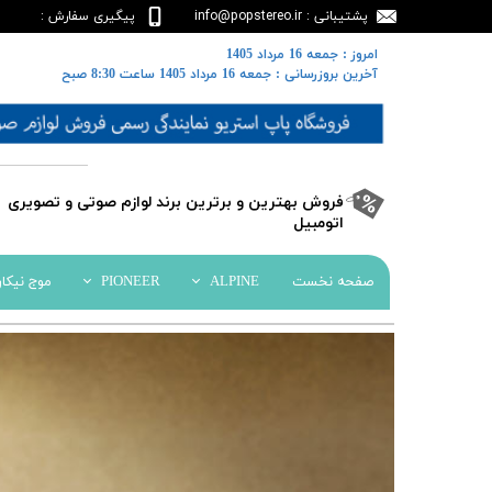
پشتیبانی : info@popstereo.ir
پیگیری سفارش :
02188457837
​​امروز : جمعه 16 مرداد 1405
​​​​​​​آخرین بروزرسانی : جمعه 16 مرداد 1405 ساعت 8:30 صبح
​فروش بهترین و برترین برند لوازم صوتی و تصویری
اتومبیل​​​​​​​
صفحه نخست
ALPINE
PIONEER
موج نیکا