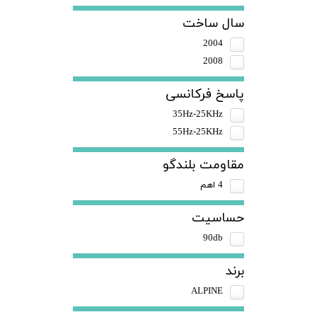
سال ساخت
2004
2008
پاسخ فرکانسی
35Hz-25KHz
55Hz-25KHz
مقاومت بلندگو
4 اهم
حساسیت
90db
برند
ALPINE