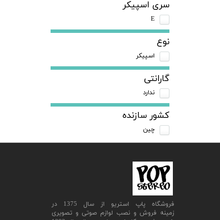
سری اسپیکر
E
نوع
اسپیکر
گارانتی
ندارد
کشور سازنده
چین
​فروشگاه پاپ استریو از سال 1375 در
زمینه فروش و نصب لوازم صوتی و تصویری