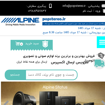
پشتیبانی : info@popstereo.ir
پیگیری سفارش :
حساب کاربری من
02188457837
ورود
/
ثبت نام
تغییر گذر واژه
: شنبه 17 مرداد 1405
سفارشات
رین بروزرسانی : شنبه 17 مرداد 1405 ساعت 8:30 صبح
خروج از حساب کاربری
سبد خرید
۰
​فروش بهترین و برترین برند لوازم صوتی و تصویری
اتومبیل​​​​​​​
سرویس ارسال اکسپرس
​​ارسال برای همه نقاط ایران
جستجو