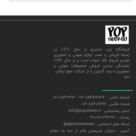
​فروشگاه پاپ استریو از سال 1375 در
زمینه فروش و نصب لوازم صوتی و تصویری
خودرو شروع بکار نموده است و از سال 1383
نمایندگی رسمی فروش محصولات صوتی و
تصویری با برند آلپاین را از شرکت موج نیکان
دارد
شماره تماس : 88457837 021 - 88412212 021
شماره فکس : 88407692 021
ایمیل پشتیبانی : info@popstereo.ir
پیامک : 300070797262
شبکه های اجتماعی : alpinecarstereo@
​​​​​​​آدرس : خیابان شریعتی بلاتر از سه راه معلم