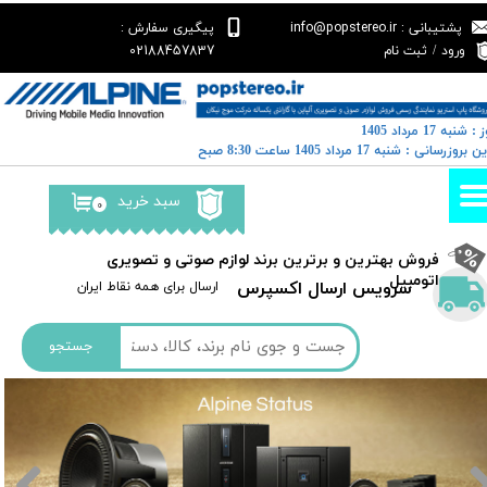
پشتیبانی : info@popstereo.ir
پیگیری سفارش :
حساب کاربری من
02188457837
ورود
/
ثبت نام
تغییر گذر واژه
: شنبه 17 مرداد 1405
سفارشات
رین بروزرسانی : شنبه 17 مرداد 1405 ساعت 8:30 صبح
خروج از حساب کاربری
سبد خرید
۰
​فروش بهترین و برترین برند لوازم صوتی و تصویری
اتومبیل​​​​​​​
سرویس ارسال اکسپرس
​​ارسال برای همه نقاط ایران
جستجو