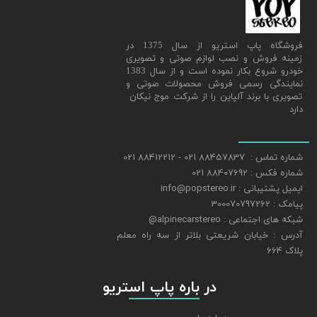
​فروشگاه پاپ استریو از سال 1375 در
زمینه فروش و نصب لوازم صوتی و تصویری
خودرو شروع بکار نموده است و از سال 1383
نمایندگی رسمی فروش محصولات صوتی و
تصویری با برند آلپاین را از شرکت موج نیکان
دارد
شماره تماس : 88457837 021 - 88412212 021
شماره فکس : 88407692 021
ایمیل پشتیبانی : info@popstereo.ir
پیامک : 300070797262
شبکه های اجتماعی : alpinecarstereo@
​​​​​​​آدرس : خیابان شریعتی بلاتر از سه راه معلم
پلاک 664
​​​​​​​ در باره پاپ استریو