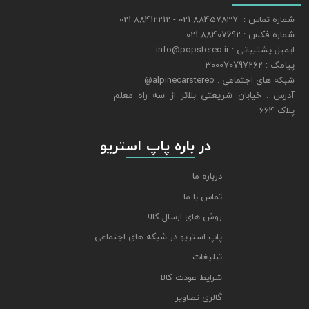
شماره تماس : 88457837 021 - 88412212 021
شماره فکس : 88407692 021
ایمیل پشتیبانی : info@popstereo.ir
پیامک : 300070797262
شبکه های اجتماعی : alpinecarstereo@
​​​​​​​آدرس : خیابان شریعتی بلاتر از سه راه معلم
پلاک 664
​​​​​​​ در باره پاپ استریو
درباره ما
تماس با ما
روش های ارسال کالا
پاپ استریو در شبکه های اجتماعی
تبلیغات
شرایط عودت کالا
گالری تصاویر