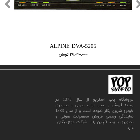
ALPINE DVA-5205
۲۹,۰۴۰,۰۰۰ تومان
​فروشگاه پاپ استریو از سال 1375 در
زمینه فروش و نصب لوازم صوتی و تصویری
خودرو شروع بکار نموده است و از سال 1383
نمایندگی رسمی فروش محصولات صوتی و
تصویری با برند آلپاین را از شرکت موج نیکان
دارد