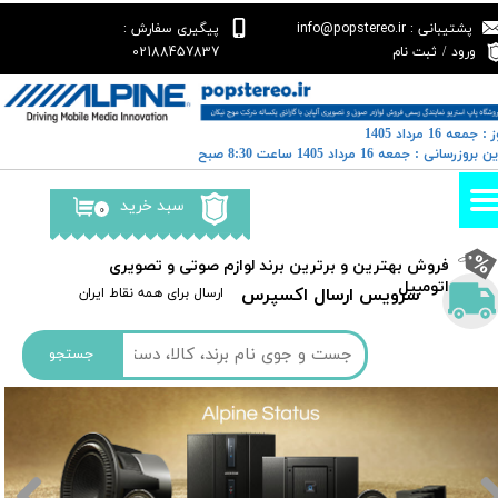
پشتیبانی : info@popstereo.ir
پیگیری سفارش :
حساب کاربری من
02188457837
ورود
/
ثبت نام
تغییر گذر واژه
: جمعه 16 مرداد 1405
سفارشات
خرین بروزرسانی : جمعه 16 مرداد 1405 ساعت 8:30 صبح
خروج از حساب کاربری
سبد خرید
۰
​فروش بهترین و برترین برند لوازم صوتی و تصویری
اتومبیل​​​​​​​
سرویس ارسال اکسپرس
​​ارسال برای همه نقاط ایران
جستجو