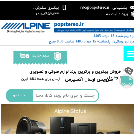
پشتیبانی : info@popstereo.ir
پیگیری سفارش :
حساب کاربری من
02188457837
ورود
/
ثبت نام
تغییر گذر واژه
 : پنجشنبه 15 مرداد 1405
سفارشات
خرین بروزرسانی : پنجشنبه 15 مرداد 1405 ساعت 8:30 صبح
خروج از حساب کاربری
سبد خرید
۰
​فروش بهترین و برترین برند لوازم صوتی و تصویری
اتومبیل​​​​​​​
سرویس ارسال اکسپرس
​​ارسال برای همه نقاط ایران
جستجو