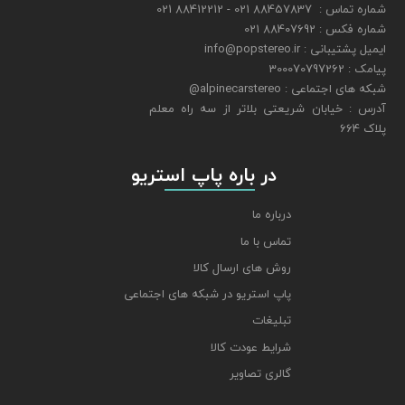
شماره تماس : 88457837 021 - 88412212 021
شماره فکس : 88407692 021
ایمیل پشتیبانی : info@popstereo.ir
پیامک : 300070797262
شبکه های اجتماعی : alpinecarstereo@
​​​​​​​آدرس : خیابان شریعتی بلاتر از سه راه معلم
پلاک 664
​​​​​​​ در باره پاپ استریو
درباره ما
تماس با ما
روش های ارسال کالا
پاپ استریو در شبکه های اجتماعی
تبلیغات
شرایط عودت کالا
گالری تصاویر