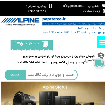
پشتیبانی : info@popstereo.ir
پیگیری سفارش :
حساب کاربری من
02188457837
ورود
/
ثبت نام
تغییر گذر واژه
: شنبه 17 مرداد 1405
سفارشات
رین بروزرسانی : شنبه 17 مرداد 1405 ساعت 8:30 صبح
خروج از حساب کاربری
سبد خرید
۰
​فروش بهترین و برترین برند لوازم صوتی و تصویری
اتومبیل​​​​​​​
سرویس ارسال اکسپرس
​​ارسال برای همه نقاط ایران
جستجو