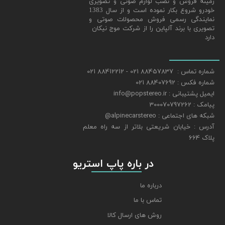
زمینه فروش و نصب لوازم صوتی و تصویری
خودرو شروع بکار نموده است و از سال 1383
نمایندگی رسمی فروش محصولات صوتی و
تصویری با برند آلپاین را از شرکت موج نیکان
دارد
شماره تماس : 88457837 021 - 88412212 021
شماره فکس : 88407692 021
ایمیل پشتیبانی : info@popstereo.ir
پیامک : 300070797262
شبکه های اجتماعی : alpinecarstereo@
​​​​​​​آدرس : خیابان شریعتی بلاتر از سه راه معلم
پلاک 664
​​​​​​​ در باره پاپ استریو
درباره ما
تماس با ما
روش های ارسال کالا