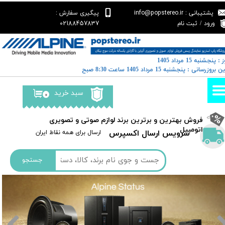
پشتیبانی : info@popstereo.ir
پیگیری سفارش :
حساب کاربری من
02188457837
ورود
/
ثبت نام
تغییر گذر واژه
 : پنجشنبه 15 مرداد 1405
سفارشات
خرین بروزرسانی : پنجشنبه 15 مرداد 1405 ساعت 8:30 صبح
خروج از حساب کاربری
سبد خرید
۰
​فروش بهترین و برترین برند لوازم صوتی و تصویری
اتومبیل​​​​​​​
سرویس ارسال اکسپرس
​​ارسال برای همه نقاط ایران
جستجو