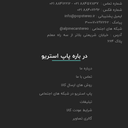
شماره تماس : 88457837 021 - 88412212 021
شماره فکس : 88407692 021
ایمیل پشتیبانی : info@popstereo.ir
پیامک : 300070797262
شبکه های اجتماعی : alpinecarstereo@
​​​​​​​آدرس : خیابان شریعتی بلاتر از سه راه معلم
پلاک 664
​​​​​​​ در باره پاپ استریو
درباره ما
تماس با ما
روش های ارسال کالا
پاپ استریو در شبکه های اجتماعی
تبلیغات
شرایط عودت کالا
گالری تصاویر