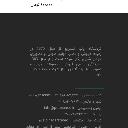
۶۰۰,۰۰۰ تومان
★
​فروشگاه پاپ استریو از سال 1375 در
زمینه فروش و نصب لوازم صوتی و تصویری
خودرو شروع بکار نموده است و از سال 1383
نمایندگی رسمی فروش محصولات صوتی و
تصویری با برند آلپاین را از شرکت موج نیکان
دارد
شماره تماس : 88457837 021 - 88412212 021
شماره فکس : 88407692 021
ایمیل پشتیبانی : info@popstereo.ir
پیامک : 300070797262
شبکه های اجتماعی : alpinecarstereo@
​​​​​​​آدرس : خیابان شریعتی بلاتر از سه راه معلم