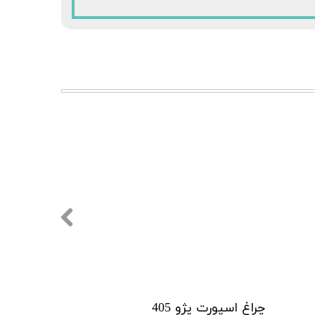
چراغ اسپورت پژو 405