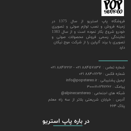
​فروشگاه پاپ استریو از سال 1375 در
زمینه فروش و نصب لوازم صوتی و تصویری
خودرو شروع بکار نموده است و از سال 1383
نمایندگی رسمی فروش محصولات صوتی و
تصویری با برند آلپاین را از شرکت موج نیکان
دارد
شماره تماس : 88457837 021 - 88412212 021
شماره فکس : 88407692 021
ایمیل پشتیبانی : info@popstereo.ir
پیامک : 300070797262
شبکه های اجتماعی : alpinecarstereo@
​​​​​​​آدرس : خیابان شریعتی بلاتر از سه راه معلم
پلاک 664
​​​​​​​ در باره پاپ استریو