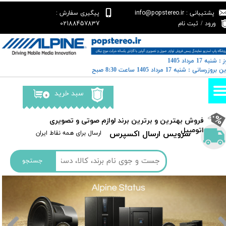
پشتیبانی : info@popstereo.ir
پیگیری سفارش :
حساب کاربری من
02188457837
ورود
/
ثبت نام
تغییر گذر واژه
: شنبه 17 مرداد 1405
سفارشات
رین بروزرسانی : شنبه 17 مرداد 1405 ساعت 8:30 صبح
خروج از حساب کاربری
سبد خرید
۰
​فروش بهترین و برترین برند لوازم صوتی و تصویری
اتومبیل​​​​​​​
سرویس ارسال اکسپرس
​​ارسال برای همه نقاط ایران
جستجو