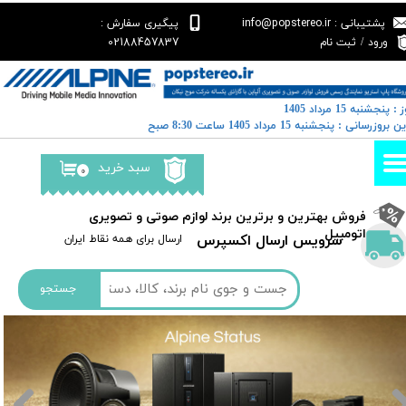
پشتیبانی : info@popstereo.ir
پیگیری سفارش :
حساب کاربری من
02188457837
ورود
/
ثبت نام
تغییر گذر واژه
 : پنجشنبه 15 مرداد 1405
سفارشات
خرین بروزرسانی : پنجشنبه 15 مرداد 1405 ساعت 8:30 صبح
خروج از حساب کاربری
سبد خرید
۰
​فروش بهترین و برترین برند لوازم صوتی و تصویری
اتومبیل​​​​​​​
سرویس ارسال اکسپرس
​​ارسال برای همه نقاط ایران
جستجو