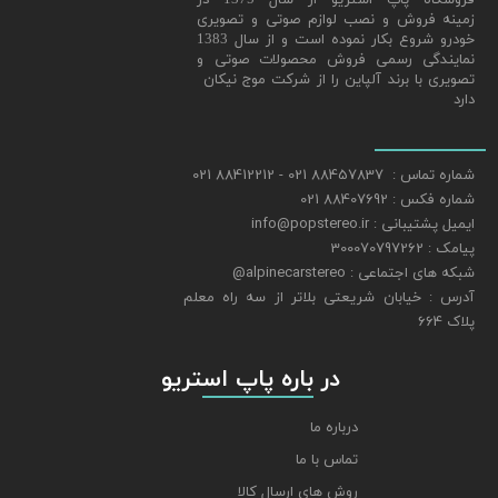
زمینه فروش و نصب لوازم صوتی و تصویری
خودرو شروع بکار نموده است و از سال 1383
نمایندگی رسمی فروش محصولات صوتی و
تصویری با برند آلپاین را از شرکت موج نیکان
دارد
شماره تماس : 88457837 021 - 88412212 021
شماره فکس : 88407692 021
ایمیل پشتیبانی : info@popstereo.ir
پیامک : 300070797262
شبکه های اجتماعی : alpinecarstereo@
​​​​​​​آدرس : خیابان شریعتی بلاتر از سه راه معلم
پلاک 664
​​​​​​​ در باره پاپ استریو
درباره ما
تماس با ما
روش های ارسال کالا