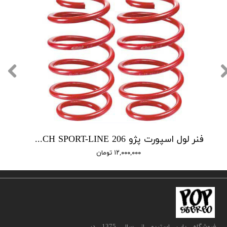
فنر لول اسپورت پژو EIBACH SPORT-LINE 206
۱۲,۰۰۰,۰۰۰ تومان
​فروشگاه پاپ استریو از سال 1375 در