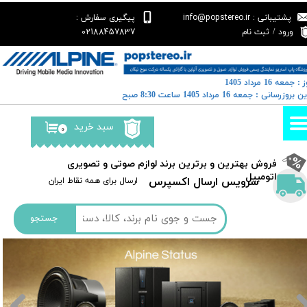
پشتیبانی : info@popstereo.ir
پیگیری سفارش :
حساب کاربری من
02188457837
ورود
/
ثبت نام
تغییر گذر واژه
: جمعه 16 مرداد 1405
سفارشات
خرین بروزرسانی : جمعه 16 مرداد 1405 ساعت 8:30 صبح
خروج از حساب کاربری
سبد خرید
۰
​فروش بهترین و برترین برند لوازم صوتی و تصویری
اتومبیل​​​​​​​
سرویس ارسال اکسپرس
​​ارسال برای همه نقاط ایران
جستجو