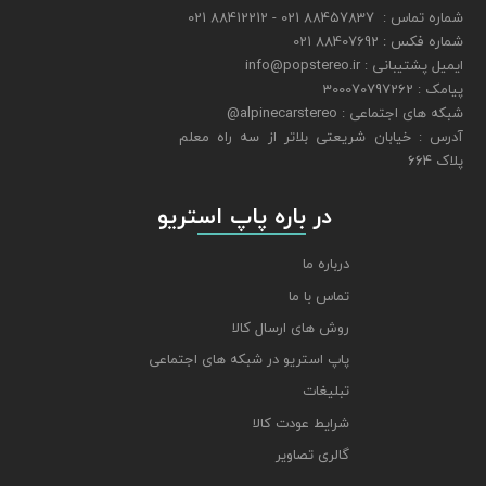
شماره تماس : 88457837 021 - 88412212 021
شماره فکس : 88407692 021
ایمیل پشتیبانی : info@popstereo.ir
پیامک : 300070797262
شبکه های اجتماعی : alpinecarstereo@
​​​​​​​آدرس : خیابان شریعتی بلاتر از سه راه معلم
پلاک 664
​​​​​​​ در باره پاپ استریو
درباره ما
تماس با ما
روش های ارسال کالا
پاپ استریو در شبکه های اجتماعی
تبلیغات
شرایط عودت کالا
گالری تصاویر